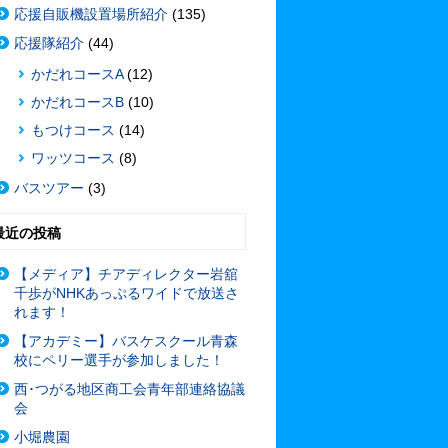
応援自販機設置場所紹介
(135)
応援隊紹介
(44)
かだれコースA
(12)
かだれコースB
(10)
もつけコース
(14)
ワッツコース
(8)
バスツアー
(3)
最近の投稿
【メディア】チアディレクター岩舘
千歩がNHKあっぷるワイドで放送さ
れます！
【アカデミー】バスケスクール青森
校にペリー選手が参加しました！
西･つがる地区商工会青年部連絡協議
会
小堀農園