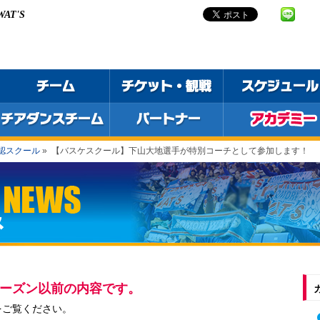
 WAT'S
認スクール
»
【バスケスクール】下山大地選手が特別コーチとして参加します！
6シーズン以前の内容です。
をご覧ください。