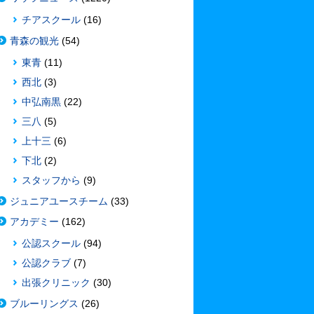
チアスクール
(16)
青森の観光
(54)
東青
(11)
西北
(3)
中弘南黒
(22)
三八
(5)
上十三
(6)
下北
(2)
スタッフから
(9)
ジュニアユースチーム
(33)
アカデミー
(162)
公認スクール
(94)
公認クラブ
(7)
出張クリニック
(30)
ブルーリングス
(26)