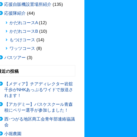
応援自販機設置場所紹介
(135)
応援隊紹介
(44)
かだれコースA
(12)
かだれコースB
(10)
もつけコース
(14)
ワッツコース
(8)
バスツアー
(3)
最近の投稿
【メディア】チアディレクター岩舘
千歩がNHKあっぷるワイドで放送さ
れます！
【アカデミー】バスケスクール青森
校にペリー選手が参加しました！
西･つがる地区商工会青年部連絡協議
会
小堀農園