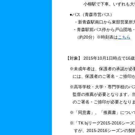
小柳駅で下車。いずれも大学まで
●バス（青森市営バス）
・新青森駅南口から東部営業所方面
・青森駅前バス停から戸山団地・
（約20分）※時刻表は
こちら
【対象】 2015年10月1日時点で
※未成年者は、保護者の承認が必要
には、保護者のご署名・ご捺印が
※高等学校・大学・専門学校のバス
監督の推薦が必要となります。当
のご署名・ご捺印が必要となり
※「同意書」、「推薦書」について
※「TK bjリーグ2015-201
すが、2015-2016シーズンの