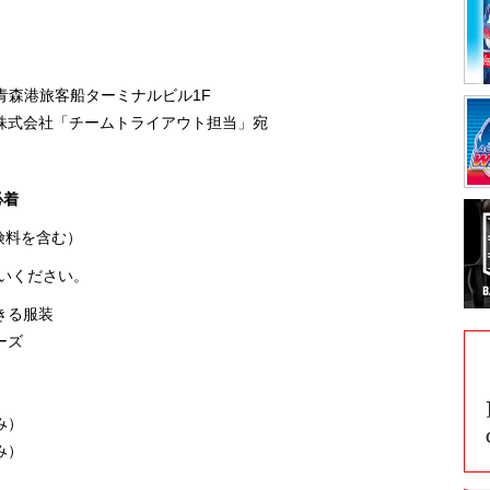
森港旅客船ターミナルビル1F
会社「チームトライアウト担当」宛
必着
保険料を含む）
いください。
きる服装
ーズ
）
み）
み）