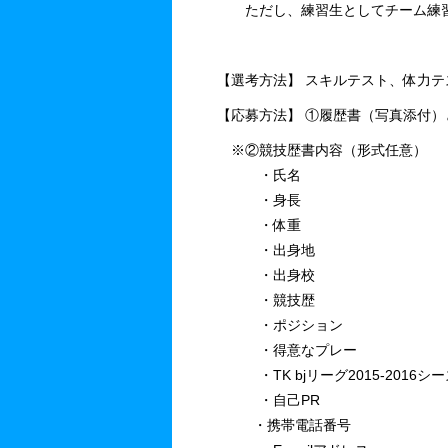
ただし、練習生としてチーム練習
【選考方法】 スキルテスト、体力
【応募方法】 ①履歴書（写真添付
※②競技歴書内容（形式任意）
・氏名
・身長
・体重
・出身地
・出身校
・競技歴
・ポジション
・得意なプレー
・TK bjリーグ2015-2016
・自己PR
・携帯電話番号