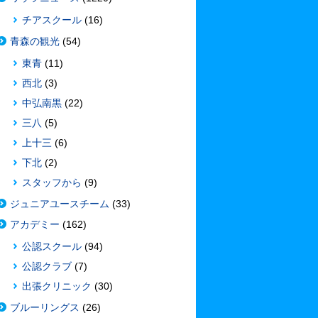
チアスクール
(16)
青森の観光
(54)
東青
(11)
西北
(3)
中弘南黒
(22)
三八
(5)
上十三
(6)
下北
(2)
スタッフから
(9)
ジュニアユースチーム
(33)
アカデミー
(162)
公認スクール
(94)
公認クラブ
(7)
出張クリニック
(30)
ブルーリングス
(26)