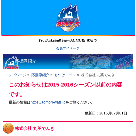
Pro Basketball Team AOMORI WAT'S
会員マイページ
応援隊紹介
トップページ
»
応援隊紹介
»
もつけコース
»
株式会社 丸英でんき
このお知らせは2015-2016シーズン以前の内容
です。
最新の情報は
https://aomori-wats.jp
をご覧ください。
更新日：2015月07月01日
株式会社 丸英でんき