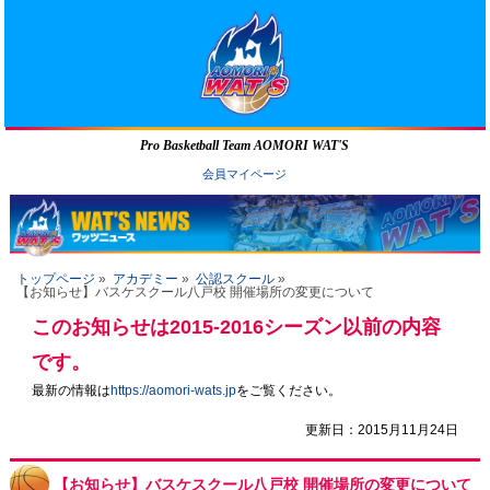
Pro Basketball Team AOMORI WAT'S
会員マイページ
トップページ
»
アカデミー
»
公認スクール
»
【お知らせ】バスケスクール八戸校 開催場所の変更について
このお知らせは2015-2016シーズン以前の内容
です。
最新の情報は
https://aomori-wats.jp
をご覧ください。
更新日：2015月11月24日
【お知らせ】バスケスクール八戸校 開催場所の変更について