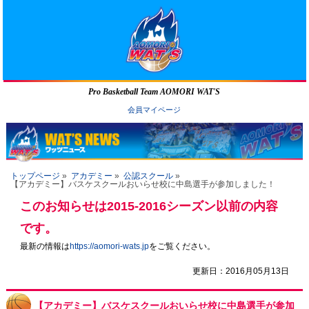
Pro Basketball Team AOMORI WAT'S
会員マイページ
トップページ
»
アカデミー
»
公認スクール
»
【アカデミー】バスケスクールおいらせ校に中島選手が参加しました！
このお知らせは2015-2016シーズン以前の内容
です。
最新の情報は
https://aomori-wats.jp
をご覧ください。
更新日：2016月05月13日
【アカデミー】バスケスクールおいらせ校に中島選手が参加