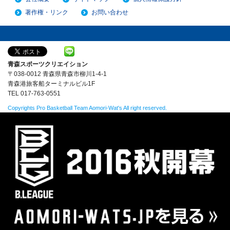
著作権・リンク
お問い合わせ
青森スポーツクリエイション
〒038-0012 青森県青森市柳川1-4-1
青森港旅客船ターミナルビル1F
TEL 017-763-0551
Copyrights Pro Basketball Team
Aomori-Wat's
All right reserved.