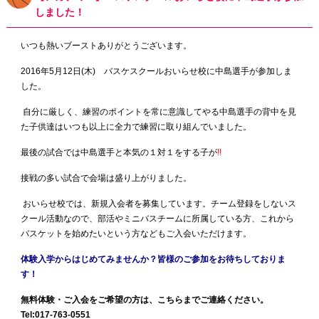
しました！
いつも熱いブーストありがとうございます。
2016年5月12日(木) バスケスクールおいらせ校に中島選手が参加しま
した。
自分に厳しく、練習のポイントを常に意識してやる中島選手の背中を見
た子供達はいつも以上に全力で練習に取り組んでいました。
最後の試合では中島選手と本気の１対１をする子が
!!
接戦の多い試合で会場は盛り上がりました。
おいらせ校では、新規入会者を募集しています。チーム登録をしないス
クール活動なので、部活やミニバスチームに所属している方、これから
バスケットを始めたいという方などもご入会いただけます。
体験入学からはじめてみませんか？皆様のご参加をお待ちしておりま
す！
無料体験・ご入会をご希望の方は、こちらまでご連絡ください。
Tel:017-763-0551